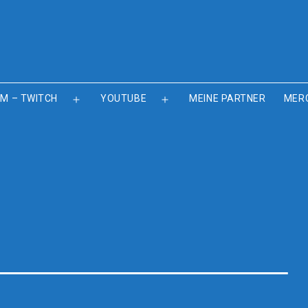
M – TWITCH
YOUTUBE
MEINE PARTNER
MER
Menü
Menü
öffnen
öffnen