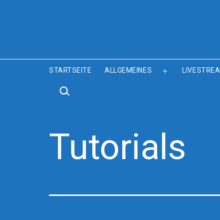
DerJörgZockt
STARTSEITE
ALLGEMEINES
LIVESTREA
Menü
SUCHEN …
öffnen
Tutorials