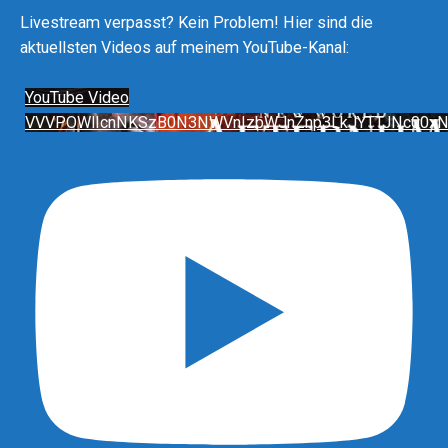
Livestream verpasst? Kein Problem! Hier sind die
aktuellsten Videos auf meinem YouTube-Kanal:
YouTube Video
VVVPOWlIcnNKSzB0N3NWVnIzbWJnZnp3LkJYTTJNc00x