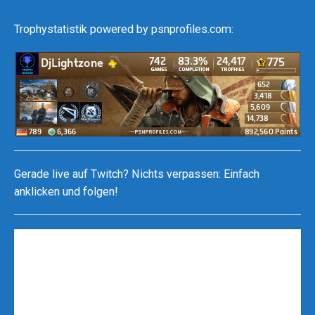
Trophystatistik powered by psnprofiles.com:
Gerade live auf Twitch? Nichts verpassen: Einfach
anklicken und folgen!