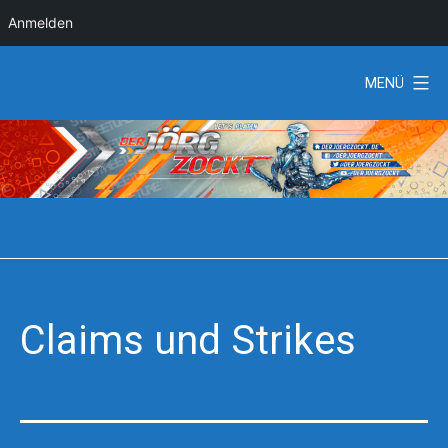
Anmelden
Zum
MENÜ
Inhalt
springen
DerJörgZockt
Claims und Strikes