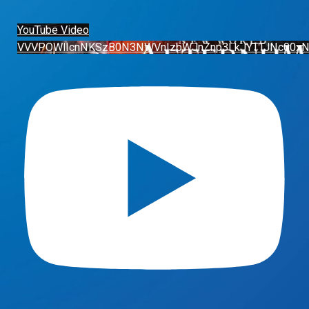
YouTube Video
VVVPOWlIcnNKSzB0N3NWVnIzbWJnZnp3LkJYTTJNc00x